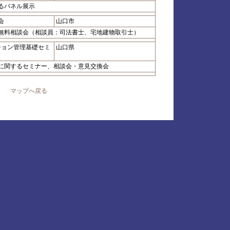
るパネル展示
会
山口市
無料相談会（相談員：司法書士、宅地建物取引士）
ション管理基礎セミ
山口県
に関するセミナー、相談会・意見交換会
マップへ戻る