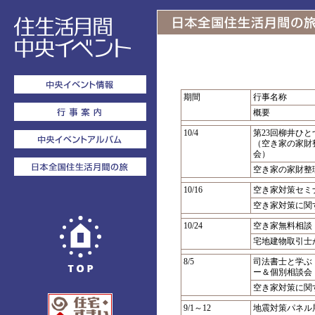
期間
行事名称
概要
10/4
第23回柳井ひ
（空き家の家財
会）
空き家の家財整
10/16
空き家対策セミ
空き家対策に関
10/24
空き家無料相談
宅地建物取引士
8/5
司法書士と学ぶ
ー＆個別相談会
空き家対策に関
9/1～12
地震対策パネル