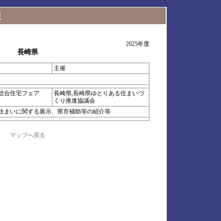
2025年度
長崎県
主催
り総合住宅フェア
長崎県,長崎県ゆとりある住まいづ
くり推進協議会
住まいに関する展示、県市補助等の紹介等
マップへ戻る